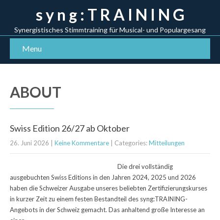
s y n g : T R A I N I N G
Synergistisches Stimmtraining für Musical- und Populargesang
Menu
ABOUT
Swiss Edition 26/27 ab Oktober
26. Juni 2026
|
Keine Kommentare
| Categories:
Mitteilungen
Die drei vollständig
ausgebuchten Swiss Editions in den Jahren 2024, 2025 und 2026
haben die Schweizer Ausgabe unseres beliebten Zertifizierungskurses
in kurzer Zeit zu einem festen Bestandteil des syng:TRAINING-
Angebots in der Schweiz gemacht. Das anhaltend große Interesse an