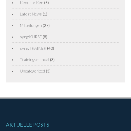
Kennste Ken
(5)
Latest News
(1)
Mitteilungen
(27)
syng:KURSE
(8)
syng:TRAINER
(40)
Trainingsmanual
(3)
Uncategorized
(3)
AKTUELLE POSTS