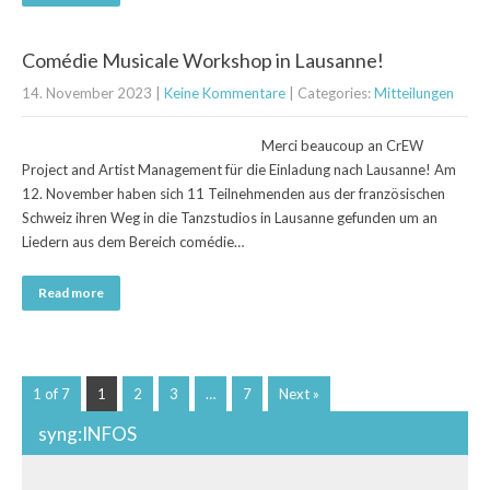
Comédie Musicale Workshop in Lausanne!
14. November 2023
|
Keine Kommentare
| Categories:
Mitteilungen
Merci beaucoup an CrEW
Project and Artist Management für die Einladung nach Lausanne! Am
12. November haben sich 11 Teilnehmenden aus der französischen
Schweiz ihren Weg in die Tanzstudios in Lausanne gefunden um an
Liedern aus dem Bereich comédie…
Read more
1 of 7
1
2
3
…
7
Next »
syng:INFOS