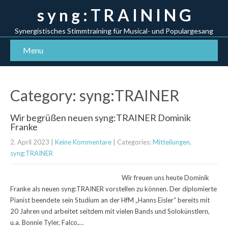
s y n g : T R A I N I N G
Synergistisches Stimmtraining für Musical- und Populargesang
Menu
Category: syng:TRAINER
Wir begrüßen neuen syng:TRAINER Dominik
Franke
2. April 2023
|
Keine Kommentare
| Categories:
Mitteilungen
,
syng:TRAINER
Wir freuen uns heute Dominik
Franke als neuen syng:TRAINER vorstellen zu können. Der diplomierte
Pianist beendete sein Studium an der HfM „Hanns Eisler“ bereits mit
20 Jahren und arbeitet seitdem mit vielen Bands und Solokünstlern,
u.a. Bonnie Tyler, Falco,…