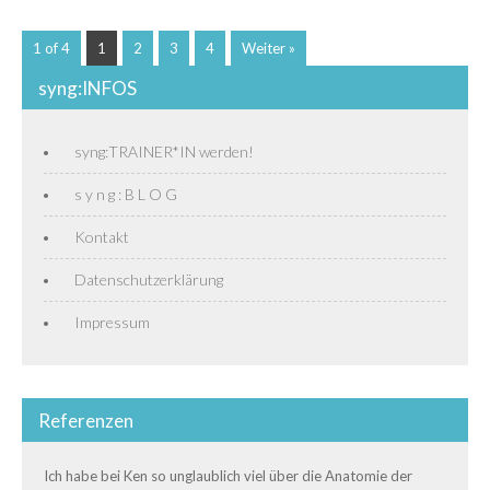
1 of 4
1
2
3
4
Weiter »
syng:INFOS
syng:TRAINER*IN werden!
s y n g : B L O G
Kontakt
Datenschutzerklärung
Impressum
Referenzen
Ich habe bei Ken so unglaublich viel über die Anatomie der