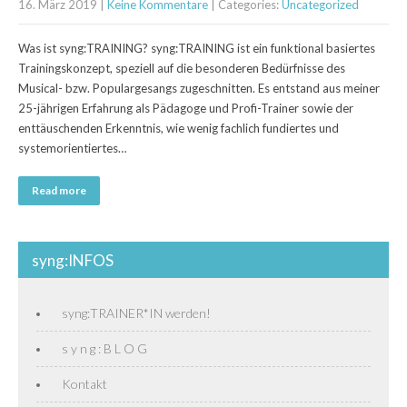
16. März 2019
|
Keine Kommentare
| Categories:
Uncategorized
Was ist syng:TRAINING? syng:TRAINING ist ein funktional basiertes
Trainingskonzept, speziell auf die besonderen Bedürfnisse des
Musical- bzw. Populargesangs zugeschnitten. Es entstand aus meiner
25-jährigen Erfahrung als Pädagoge und Profi-Trainer sowie der
enttäuschenden Erkenntnis, wie wenig fachlich fundiertes und
systemorientiertes…
Read more
syng:INFOS
syng:TRAINER*IN werden!
s y n g : B L O G
Kontakt