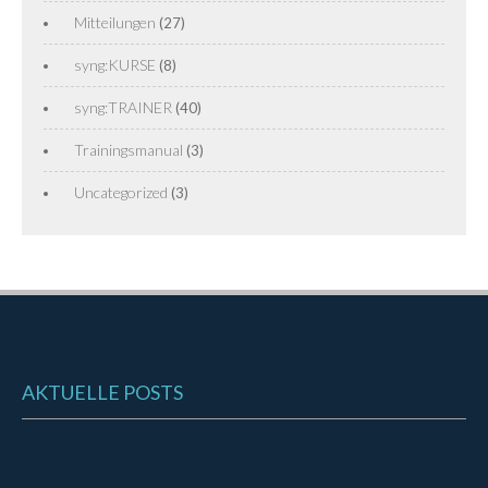
Mitteilungen
(27)
syng:KURSE
(8)
syng:TRAINER
(40)
Trainingsmanual
(3)
Uncategorized
(3)
AKTUELLE POSTS