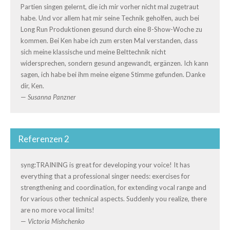
Partien singen gelernt, die ich mir vorher nicht mal zugetraut
habe. Und vor allem hat mir seine Technik geholfen, auch bei
Long Run Produktionen gesund durch eine 8-Show-Woche zu
kommen. Bei Ken habe ich zum ersten Mal verstanden, dass
sich meine klassische und meine Belttechnik nicht
widersprechen, sondern gesund angewandt, ergänzen. Ich kann
sagen, ich habe bei ihm meine eigene Stimme gefunden. Danke
dir, Ken.
—
Susanna Panzner
Referenzen 2
syng:TRAINING is great for developing your voice! It has
everything that a professional singer needs: exercises for
strengthening and coordination, for extending vocal range and
for various other technical aspects. Suddenly you realize, there
are no more vocal limits!
—
Victoria Mishchenko