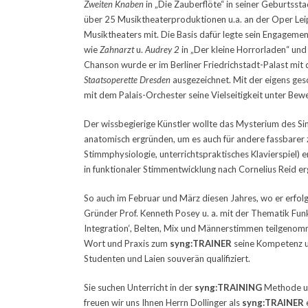
Zweiten
Knaben
in „Die Zauberflöte“ in seiner Geburtsst
über 25 Musiktheaterproduktionen u.a. an der Oper Le
Musiktheaters mit. Die Basis dafür legte sein Engageme
wie
Zahnarzt
u.
Audrey
2
in „Der kleine Horrorladen“ un
Chanson wurde er im Berliner Friedrichstadt-Palast mi
Staatsoperette
Dresden
ausgezeichnet. Mit der eigens gesc
mit dem Palais-Orchester seine Vielseitigkeit unter Bewe
Der wissbegierige Künstler wollte das Mysterium des S
anatomisch ergründen, um es auch für andere fassbarer 
Stimmphysiologie, unterrichtspraktisches Klavierspiel) e
in funktionaler Stimmentwicklung nach Cornelius Reid er
So auch im Februar und März diesen Jahres, wo er erfolg
Gründer Prof. Kenneth Posey u. a. mit der Thematik Fun
Integration‘, Belten, Mix und Männerstimmen teilgenomme
Wort und Praxis zum
syng:TRAINER
seine Kompetenz un
Studenten und Laien souverän qualifiziert.
Sie suchen Unterricht in der
syng:TRAINING
Methode un
freuen wir uns Ihnen Herrn Dollinger als
syng:TRAINER