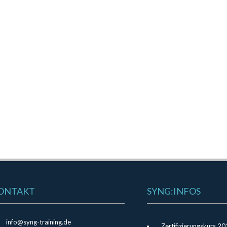
ONTAKT
SYNG:INFOS
info@syng-training.de
Zertifizierungskurs 2