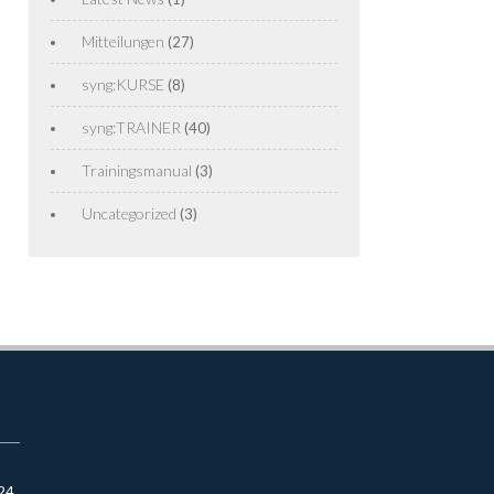
Mitteilungen
(27)
syng:KURSE
(8)
syng:TRAINER
(40)
Trainingsmanual
(3)
Uncategorized
(3)
024