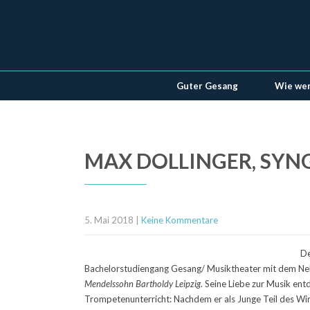
Guter Gesang
Wie wer
MAX DOLLINGER, SYN
5. Mai 2018
|
Keine Kommentare
De
Bachelorstudiengang Gesang/ Musiktheater mit dem N
Mendelssohn Bartholdy Leipzig
. Seine Liebe zur Musik ent
Trompetenunterricht: Nachdem er als Junge Teil des Win