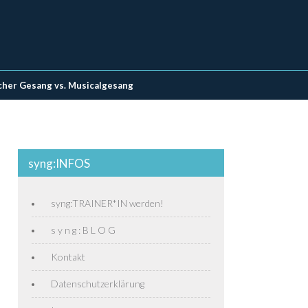
cher Gesang vs. Musicalgesang
syng:INFOS
syng:TRAINER*IN werden!
s y n g : B L O G
Kontakt
Datenschutzerklärung