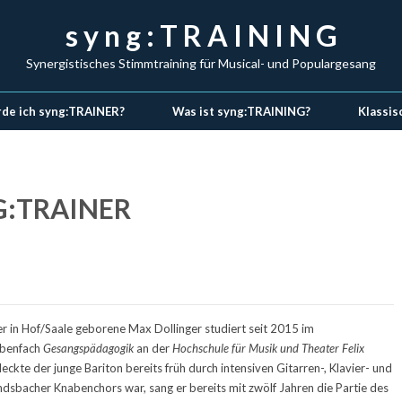
s y n g : T R A I N I N G
Synergistisches Stimmtraining für Musical- und Populargesang
de ich syng:TRAINER?
Was ist syng:TRAINING?
Klassis
G:TRAINER
r in Hof/Saale geborene Max Dollinger studiert seit 2015 im
ebenfach
Gesangspädagogik
an der
Hochschule für Musik und Theater Felix
deckte der junge Bariton bereits früh durch intensiven Gitarren-, Klavier- und
dsbacher Knabenchors war, sang er bereits mit zwölf Jahren die Partie des