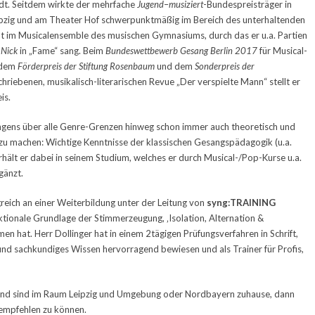
adt. Seitdem wirkte der mehrfache
Jugend
–
musiziert
-Bundespreisträger in
ipzig und am Theater Hof schwerpunktmäßig im Bereich des unterhaltenden
nt im Musicalensemble des musischen Gymnasiums, durch das er u.a. Partien
d
Nick
in „Fame“ sang. Beim
Bundeswettbewerb
Gesang Berlin
2017
für Musical-
t dem
Förderpreis
der
Stiftung
Rosenbaum
und dem
Sonderpreis
der
hriebenen, musikalisch-literarischen Revue „Der verspielte Mann“ stellt er
is.
ingens über alle Genre-Grenzen hinweg schon immer auch theoretisch und
zu machen: Wichtige Kenntnisse der klassischen Gesangspädagogik (u.a.
rhält er dabei in seinem Studium, welches er durch Musical-/Pop-Kurse u.a.
gänzt.
reich an einer Weiterbildung unter der Leitung von
syng:TRAINING
ktionale Grundlage der Stimmerzeugung, ‚Isolation, Alternation &
n hat. Herr Dollinger hat in einem 2tägigen Prüfungsverfahren in Schrift,
d sachkundiges Wissen hervorragend bewiesen und als Trainer für Profis,
d sind im Raum Leipzig und Umgebung oder Nordbayern zuhause, dann
empfehlen zu können.