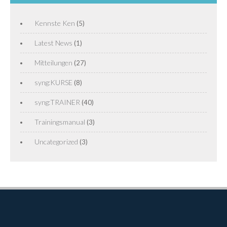
Kennste Ken
(5)
Latest News
(1)
Mitteilungen
(27)
syng:KURSE
(8)
syng:TRAINER
(40)
Trainingsmanual
(3)
Uncategorized
(3)