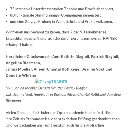
75 intensive Unterrichtsstunden Theorie und Praxis absolviert,
80 funktionale Stimmtrainings-Übungungen gemeistert
und eine 2tägige Prüfung in Wort, Schrift und Praxis vollzogen.
Wir freuen uns bekannt zu geben, dass 7 der 9 Teilnehmer es
tatsächlich geschafft und sich die Zertifizierung zum
syng:TRAINER
erkämpft haben!
Herzlichen Glückwunsch: Ann-Kathrin Biagioli, Patrick Biagioli,
Angelina Biermann,
Janina Moeller, Aileen-Chantal Rothkegel, Jeanne Vogt und
Denette Whitter
h.v.l.: Janina Moeller, Denette Whitter, Patrick Biagioli
v.v.l.: Jeanne Vogt, Ann-Kathrin Biagioli, Aileen-Chantal Rothkegel, Angelina
Biermann
Vielen Dank an die Schüler der Opernakademie Henfenfeld, die uns
ihre Zeit als Probanden bei der praktischen Prüfung geschenkt haben.
Und wir bedanken uns recht herzlich auch für die großartige