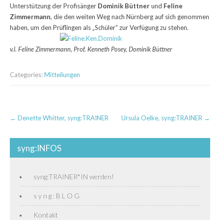
Unterstützung der Profisänger
Dominik Büttner
und
Feline
Zimmermann
, die den weiten Weg nach Nürnberg auf sich genommen
haben, um den Prüflingen als „Schüler“ zur Verfügung zu stehen.
v.l. Feline Zimmermann, Prof. Kenneth Posey, Dominik Büttner
Categories:
Mitteilungen
Post
←
Denette Whitter, syng:TRAINER
Ursula Oelke, syng:TRAINER
→
navigation
syng:INFOS
syng:TRAINER*IN werden!
s y n g : B L O G
Kontakt