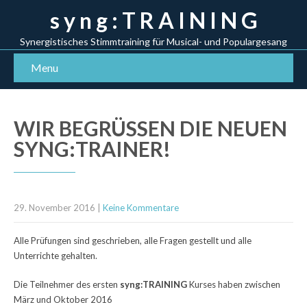
s y n g : T R A I N I N G
Synergistisches Stimmtraining für Musical- und Populargesang
Menu
WIR BEGRÜSSEN DIE NEUEN S
YNG:TRAINER!
29. November 2016
|
Keine Kommentare
Alle Prüfungen sind geschrieben, alle Fragen gestellt und alle
Unterrichte gehalten.
Die Teilnehmer des ersten
syng:TRAINING
Kurses haben zwischen
März und Oktober 2016