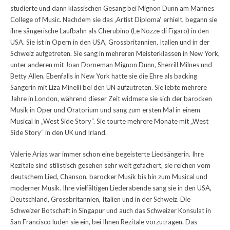
studierte und dann klassischen Gesang bei Mignon Dunn am Mannes
College of Music. Nachdem sie das ‚Artist Diploma‘ erhielt, begann sie
ihre sängerische Laufbahn als Cherubino (Le Nozze di Figaro) in den
USA. Sie ist in Opern in den USA, Grossbritannien, Italien und in der
Schweiz aufgetreten. Sie sang in mehreren Meisterklassen in New York,
unter anderen mit Joan Dorneman Mignon Dunn, Sherrill Milnes und
Betty Allen. Ebenfalls in New York hatte sie die Ehre als backing
Sängerin mit Liza Minelli bei den UN aufzutreten. Sie lebte mehrere
Jahre in London, während dieser Zeit widmete sie sich der barocken
Musik in Oper und Oratorium und sang zum ersten Mal in einem
Musical in „West Side Story“. Sie tourte mehrere Monate mit „West
Side Story“ in den UK und Irland.
Valerie Arias war immer schon eine begeisterte Liedsängerin. Ihre
Rezitale sind stilistisch gesehen sehr weit gefächert, sie reichen vom
deutschem Lied, Chanson, barocker Musik bis hin zum Musical und
moderner Musik. Ihre vielfältigen Liederabende sang sie in den USA,
Deutschland, Grossbritannien, Italien und in der Schweiz. Die
Schweizer Botschaft in Singapur und auch das Schweizer Konsulat in
San Francisco luden sie ein, bei Ihnen Rezitale vorzutragen. Das