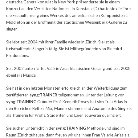
deutsche Generalkonsulat in New York präsentierte sie in einem
Konzert an den Vereinten Nationen. In Konstanz (D) hatte sie die Ehre,
die Erstaufführung eines Werkes des amerikanischen Komponisten J.
Middleton an der Eröffnung der städtischen Wessenberg-Galerie zu
singen.
Sie lebt seit 2004 mit ihrer Familie wieder in Zürich. Sie ist als
freischaffende Sängerin tätig. Sie ist Mitbegründerin von Bluebird
Productions.
Seit 2002 unterrichtet Valérie Arias klassischen Gesang und seit 2008
ebenfalls Musical.
Sie hat in den letzten Monaten erfolgreich an der Weiterbildung zum
zertifizierten
syng:TRAINER
teilgenommen. Unter der Leitung von
syng:TRAINING
Gründer Prof. Kenneth Posey hat sich Frau Arias in
den Bereichen Belten, Mix, Männerstimmen und Anatomie des Singens
als Trainerin für Profis, Studenten und Laien souverän qualifiziert.
Sie suchen Unterricht in der
syng:TRAINING
Methode und sind im
Raum Zürich zuhause, dann freuen wir uns Ihnen Frau Valerie Arias als