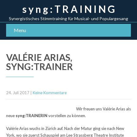
s y n g : T R A I N I N G
Synergistisches Stimmtraining für Musical- und Populargesang
Menu
VALÉRIE ARIAS,
SYNG:TRAINER
24. Juli 2017
|
Keine Kommentare
Wir freuen uns Valérie Arias als
neue
syng:TRAINERIN
vorstellen zu können.
Valérie Arias wuchs in Zürich auf. Nach der Matur ging sie nach New
York, wo sie zuerst Schauspiel am Lee Strassberg Theatre Institute