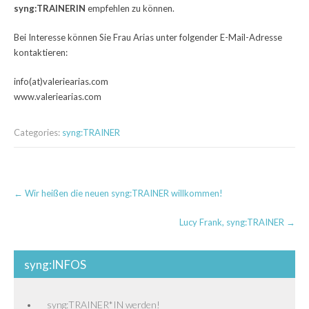
syng:TRAINERIN
empfehlen zu können.
Bei Interesse können Sie Frau Arias unter folgender E-Mail-Adresse
kontaktieren:
info(at)valeriearias.com
www.valeriearias.com
Categories:
syng:TRAINER
Post
←
Wir heißen die neuen syng:TRAINER willkommen!
navigation
Lucy Frank, syng:TRAINER
→
syng:INFOS
syng:TRAINER*IN werden!