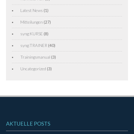
Latest News
(1)
Mitteilungen
(27)
syng:KURSE
(8)
syng:TRAINER
(40)
Trainingsmanual
(3)
Uncategorized
(3)
AKTUELLE POSTS