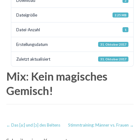
Download
2
Dateigröße
2.25 MB
Datei-Anzahl
1
Erstellungsdatum
31. Oktober 2017
Zuletzt aktualisiert
31. Oktober 2017
Mix: Kein magisches
Gemisch!
Post
←
Das [a:] und [ɔ] des Beltens
Stimmtraining: Männer vs. Frauen
→
navigation