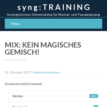
s y n g : T R A I N I N G
Synergistisches Stimmtraining für Musical- und Populargesang
Menu
MIX: KEIN MAGISCHES
GEMISCH!
31. Oktober 2017
|
Keine Kommentare
Download Limit Exceeded!
Version
2017