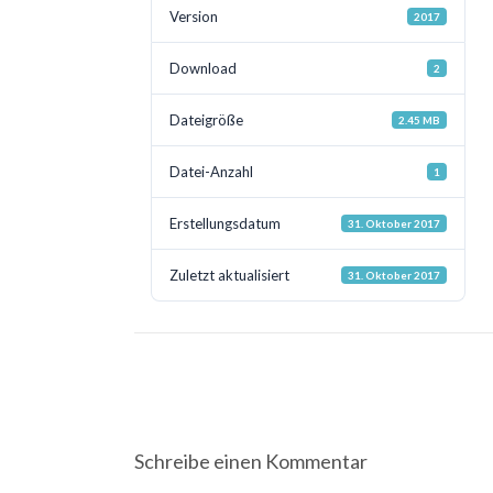
Version
2017
Download
2
Dateigröße
2.45 MB
Datei-Anzahl
1
Erstellungsdatum
31. Oktober 2017
Zuletzt aktualisiert
31. Oktober 2017
Post
navigation
Schreibe einen Kommentar