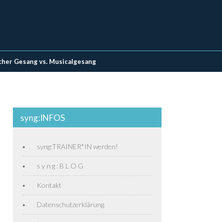
cher Gesang vs. Musicalgesang
syng:INFOS
syng:TRAINER*IN werden!
s y n g : B L O G
Kontakt
Datenschutzerklärung