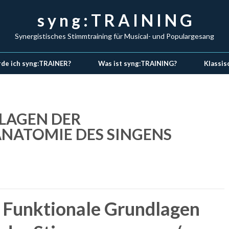
s y n g : T R A I N I N G
Synergistisches Stimmtraining für Musical- und Populargesang
de ich syng:TRAINER?
Was ist syng:TRAINING?
Klassis
LAGEN DER
NATOMIE DES SINGENS
Funktionale Grundlagen