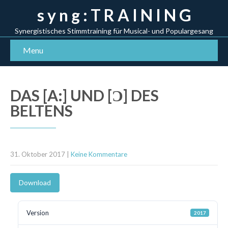
s y n g : T R A I N I N G
Synergistisches Stimmtraining für Musical- und Populargesang
Menu
DAS [A:] UND [Ɔ] DES
BELTENS
31. Oktober 2017
|
Keine Kommentare
Download
Version
2017