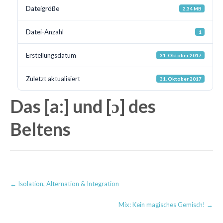
Dateigröße
2.34 MB
Datei-Anzahl
1
Erstellungsdatum
31. Oktober 2017
Zuletzt aktualisiert
31. Oktober 2017
Das [a:] und [ɔ] des
Beltens
Post
←
Isolation, Alternation & Integration
navigation
Mix: Kein magisches Gemisch!
→