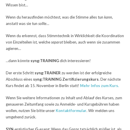
Wissen bist…
Wenn du herausfinden möchtest, was die Stimme alles tun
kann
,
anstatt was sie tun
sollte
…
Wenn du erkennst, dass Stimmtechnik in Wirklichkeit die Koordination
von Einzelteilen ist, welche
separat
bleiben, auch wenn sie zusammen
agieren…
…dann könnte
syng:TRAINING
dich interessieren!
Der erste Schritt
syng:TRAINER
zu werden ist
der erfolgreiche
Abschluss
eines
s
yng
:TRAINING Zertifizierungskurs
.
Der
nächste
Kurs findet ab 15. November in Berlin statt!
Mehr Infos zum Kurs.
Wenn Sie weitere Informationen zu Inhalt und Ablauf des Kurses, zum
genaueren Zeitumfang sowie zu Anmelde- und Kursgebühren haben
wollen,
nutzen Sie bitte unser
Kontaktformular
.
Wir melden uns
umgehend zurück.
SYN
-ergistischer
G
-esang: Wenn das
Ganze
tatsächlich größer ist, als