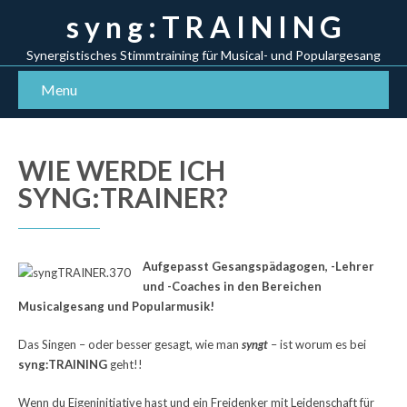
s y n g : T R A I N I N G
Synergistisches Stimmtraining für Musical- und Populargesang
Menu
WIE WERDE ICH
SYNG:TRAINER?
Aufgepasst Gesangspädagogen, -Lehrer
und -Coaches in den Bereichen
Musicalgesang und Popularmusik!
Das Singen – oder besser gesagt, wie man
syngt
– ist worum es bei
syng:TRAINING
geht!!
Wenn du Eigeninitiative hast und ein Freidenker mit Leidenschaft für